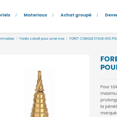
riels
Materiaux
Achat groupé
Deve
ommables
Forets cobalt pour acier inox
FORET CONIQUE ETAGE HSS PO
FOR
POU
Pour tô
maximum
prolongé
la péné
marqués.