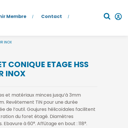
nir Membre
Contact
UR INOX
ET CONIQUE ETAGE HSS
R INOX
les et matériaux minces jusqu’à 3mm
. Revêtement TiN pour une durée
e de l’outil. Goujures hélicoïdales facilitent
tration du foret étagé. Diamètres
 Ebavure à 60°. Affûtage en bout : 118°.