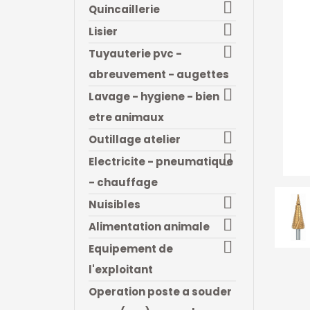

Quincaillerie

Lisier

Tuyauterie pvc -
abreuvement - augettes

Lavage - hygiene - bien
etre animaux

Outillage atelier

Electricite - pneumatique
- chauffage

Nuisibles

Alimentation animale

Equipement de
l'exploitant
Operation poste a souder