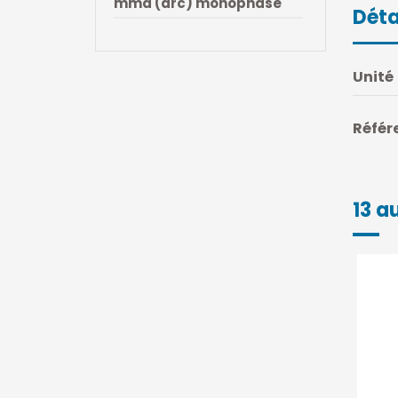
mma (arc) monophase
Déta
Unité
Référ
13 a