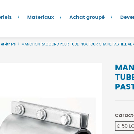
riels
Materiaux
Achat groupé
Deve
et étriers
MANCHON RACCORD POUR TUBE INOX POUR CHAINE PASTILLE ALI
MAN
TUB
PAST
Caract
Ø 50 L