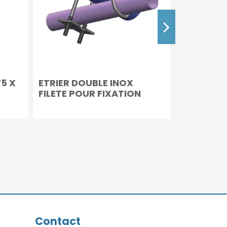
75 X
ETRIER DOUBLE INOX
TUBE INO
FILETE POUR FIXATION
SOUPE A 2
TUBE-SANS ECROU-AVEC
PLATINE
Contact