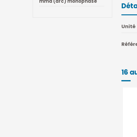
mma (arc) monophase
Déta
Unité
Référ
16 a