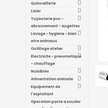

Quincaillerie

Lisier

Tuyauterie pvc -
abreuvement - augettes

Lavage - hygiene - bien
etre animaux

Outillage atelier

Electricite - pneumatique
- chauffage

Nuisibles

Alimentation animale

Equipement de
l'exploitant
Operation poste a souder