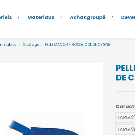
riels
Materiaux
Achat groupé
Deve
ommables
Outillage
PELLE MACON - RONDE COL DE CYGNE
PEL
DE 
Caract
LARG 2
LARG 2