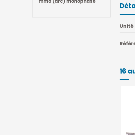
mma (arc) monophase
Déta
Unité
Référ
16 a