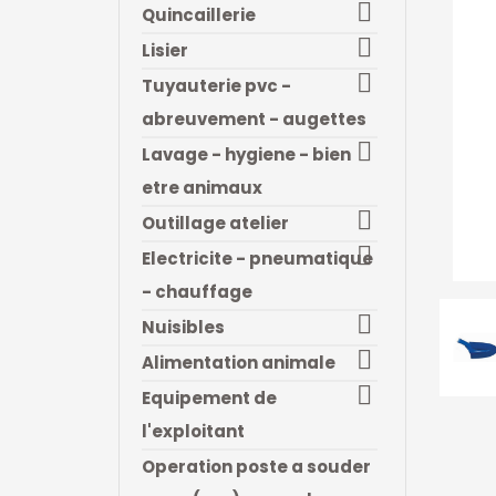

Quincaillerie

Lisier

Tuyauterie pvc -
abreuvement - augettes

Lavage - hygiene - bien
etre animaux

Outillage atelier

Electricite - pneumatique
- chauffage

Nuisibles

Alimentation animale

Equipement de
l'exploitant
Operation poste a souder