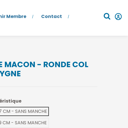
nir Membre
Contact
LE MACON - RONDE COL
CYGNE
éristique
7 CM - SANS MANCHE
9 CM - SANS MANCHE